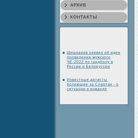
АРХИВ
КОНТАКТЫ
Шишкарев заявил об идее
проведения мужского
ЧЕ-2022 по гандболу в
России и Белоруссии
Известные артисты,
болеющие за Спартак - о
ситуации в команде