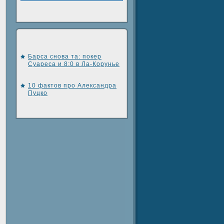
Барса снова та: покер
Суареса и 8:0 в Ла-Корунье
10 фактов про Александра
Пуцко