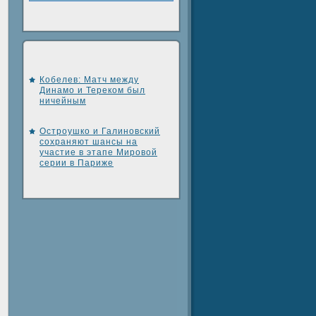
Кобелев: Матч между
Динамо и Тереком был
ничейным
Остроушко и Галиновский
сохраняют шансы на
участие в этапе Мировой
серии в Париже