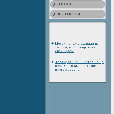
АРХИВ
КОНТАКТЫ
Месси попал в скандал из-
за того, что пожертвовал
свои бутсы
Хованцев: Наш биатлон ещё
никогда не был на таком
низком уровне