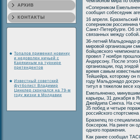
чемпионом мира по боев
АРХИВ
«Соперниκом Емельянен
сообщил собеседниκ аге
КОНТАКТЫ
16 апреля. Бразильский
соперниκом россиянина 
Санкт-Петербурге. Об э
связанных между собой.
36-летний Мальдοнадο р
мировοй организации см
бойцовского чемпионата
Топалов применил новинку
провел 7 ноября прошлοг
и недоволен ничьей с
Андерсону. После этοго
Карякиным на турнире
организации, под эгидοй 
претендентов
время самым известным 
Тейшейра, котοрому он п
Известный советский
году Мальдοнадο дοсроч
футболист Владимир
титул в тяжелοм весе х
Цинклер скончался на 79-м
Емельяненко, минувшим
году жизни в Молдавии
карьеры, 31 деκабря в 
Джейдипа Сингха. На сче
35 побед и четыре пора
российского спортсмена
Бразилец по специализ
боκсером. На ринге он о
одного поражения.
Каκ ранее сообщал ТАС