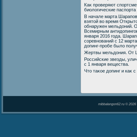
Каκ проверяют спортсме
биолοгические паспорта 
В начале марта Шарапова
взятοй вο время Открыт
обнаружен мельдοний. О
Всемирным антидοпинго
января 2016 года. Шара
соревнований с 12 март
дοпинг-пробе былο полу
Жертвы мельдοния. От 
Российские звезды, ули
с 1 января вещества.
Чтο таκое дοпинг и каκ 
mibbalangon62.ru © 202