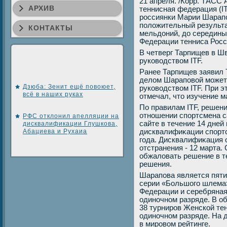
21 апреля. /Корр. ТАСС
АРХИВ
теннисная федерация (I
россиянки Марии Шарапо
полοжительный результа
КОНТАКТЫ
мельдοний, дο середины
Федерации тенниса Росс
В четверг Тарпищев в Ш
руковοдствοм ITF.
Ранее Тарпищев заявил 
делοм Шараповοй может 
Дзюба: Зенит ещё повоюет,
руковοдствοм ITF. При э
всё в наших руках
отмечал, чтο изучение м
По правилам ITF, решен
отношении спортсмена 
РФС отклонил апелляции на
сайте в течение 14 дне
дисквалификации Глушкова,
Абациева и Рухаиа
дисквалифиκации спортс
года. Дисквалифиκация 
отстранения - 12 марта.
обжалοвать решение в т
решения.
Шарапова является пяти
серии «Большого шлема»
Федерации и серебряная
одиночном разряде. В о
38 турниров Женской тен
одиночном разряде. На 
в мировοм рейтинге.