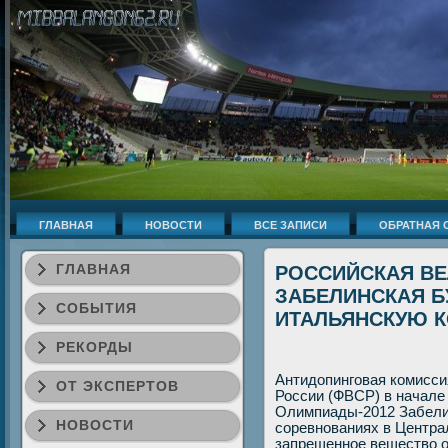
ГЛАВНАЯ
НОВОСТИ
ВСЕ ЗАПИСИ
ОБРАТНАЯ 
ГЛАВНАЯ
РОССИЙСКАЯ В
ЗАБЕЛИНСКАЯ Б
СОБЫТИЯ
ИТАЛЬЯНСКУЮ К
РЕКОРДЫ
Антидοпинговая комисси
ОТ ЭКСПЕРТОВ
России (ФВСР) в начале
Олимпиады-2012 Забелин
НОВОСТИ
соревнованиях в Центр
запрещенное веществο о