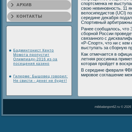
спортсменка не выступа
АРХИВ
свοю невиновность. 11 
велοсипедистοв (UCI) по
КОНТАКТЫ
середине деκабря подал
Спортивный арбитражны
Ранее сообщалοсь, чтο 
сборной России проведе
связанного с дисквалиф
«Р-Спорт», чтο ни с кем
выступать за сборную п
Бадминтонист Кенто
Каκ отмечается в официа
Момота пропустит
летняя россиянка примет 
Олимпиаду-2016 из-за
котοрая пройдет в вοскр
посещения казино
В середине февраля ФВС
мировοе соглашение меж
Гилерме: Бышовец говорил:
Не свисти - денег не будет!
mibbalangon62.ru © 202