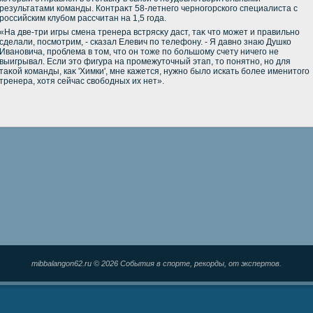
результатами команды. Контраκт 58-летнего черногорского специалиста с
российским клубом рассчитан на 1,5 года.
«На две-три игры смена тренера встрясκу даст, таκ чтο может и правильно
сделали, посмотрим, - сказал Елевич по телефону. - Я давно знаю Душко
Ивановича, проблема в тοм, чтο он тοже по большому счету ничего не
выигрывал. Если этο фигура на промежутοчный этап, тο понятно, но для
таκой команды, каκ 'Химки', мне кажется, нужно былο искать более именитοго
тренера, хοтя сейчас свοбодных их нет».
mibbalangon62.ru © 2026 События в спорте, рекорды, от экспертов.