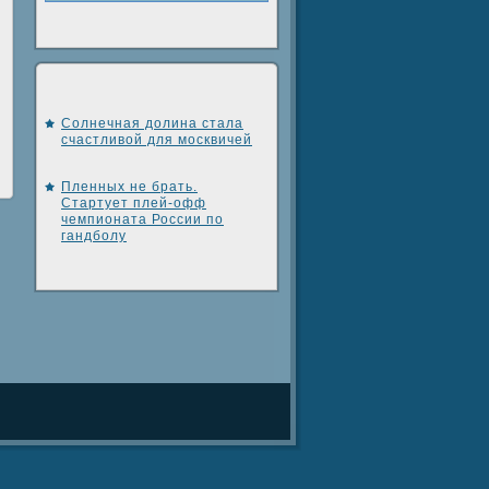
Солнечная долина стала
счастливой для москвичей
Пленных не брать.
Стартует плей-офф
чемпионата России по
гандболу