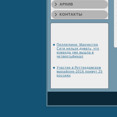
АРХИВ
КОНТАКТЫ
Пеллегрини: Манчестер
Сити нельзя думать, что
команда уже вышла в
четвертьфинал
Участие в Роттердамском
марафоне-2016 примут 25
россиян