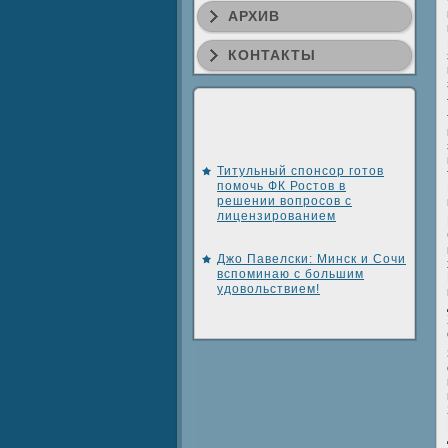
АРХИВ
КОНТАКТЫ
Титульный спонсор готов
помочь ФК Ростов в
решении вопросов с
лицензированием
Джо Павелски: Минск и Сочи
вспоминаю с большим
удовольствием!