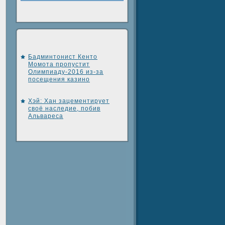
Бадминтонист Кенто
Момота пропустит
Олимпиаду-2016 из-за
посещения казино
Хэй: Хан зацементирует
своё наследие, побив
Альвареса