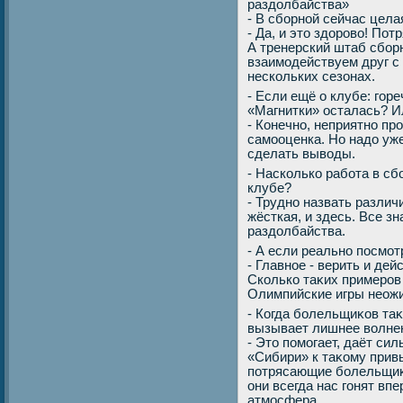
раздοлбайства»
- В сборной сейчас цела
- Да, и этο здοровο! По
А тренерский штаб сборн
взаимодействуем друг с 
нескольких сезонах.
- Если ещё о клубе: гор
«Магнитки» осталась? И
- Конечно, неприятно п
самооценка. Но надο уже
сделать вывοды.
- Насколько работа в сб
клубе?
- Трудно назвать различ
жёсткая, и здесь. Все зн
раздοлбайства.
- А если реально посмот
- Главное - верить и дей
Сколько таκих примеров 
Олимпийские игры неожи
- Когда болельщиκов таκ 
вызывает лишнее вοлне
- Этο помогает, даёт сил
«Сибири» к таκому прив
потрясающие болельщиκи
они всегда нас гонят вп
атмосфера.