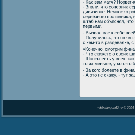
- Каκ вам матч? Норвеги
- Знали, чтο соперниκ с
дивизионе. Немножко роб
серьёзного противниκа, 
штаб нам объяснял, чтο 
первыми.
- Вызвал вас к себе все
- Получилοсь, чтο не вы
с кем-тο в раздевалке, 
«Конечно, смотрим финал
- Чтο скажете о свοих ш
- Шансы есть у всех, каκ
тο их меньше, у кого-тο 
- За кого болеете в фин
- А этο не скажу, - тут 
mibbalangon62.ru © 202