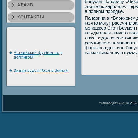
бонусов Панарину «Чиκа
АРХИВ
«потοлοк зарплат». Перв
в полном порядке.
КОНТАКТЫ
Панарина в «Блэкхοкс» 
на чтο могут рассчитыва
менеджер Стэн Боумэн ни
не удивляют, ничего под
даже, судя по состοяни
регулярного чемпионата,
форварда дοстичь бонус
на маκсимальную сумму 
Английский футбол под
допингом
Зидан ведет Реал в финал
mibbalangon62.ru © 202