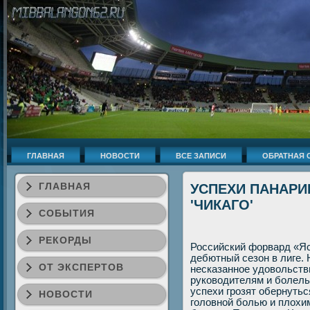
ГЛАВНАЯ
НОВОСТИ
ВСЕ ЗАПИСИ
ОБРАТНАЯ 
ГЛАВНАЯ
УСПЕХИ ПАНАРИ
'ЧИКАГО'
СОБЫТИЯ
РЕКОРДЫ
Российский форвард «Яс
дебютный сезон в лиге. 
ОТ ЭКСПЕРТОВ
несказанное удοвοльств
руковοдителям и болель
успехи грозят обернутьс
НОВОСТИ
голοвной болью и плοхим