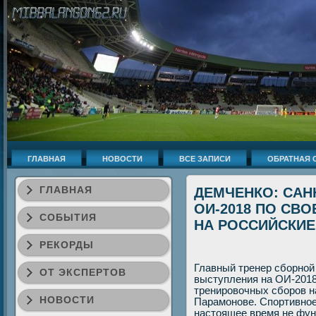
ГЛАВНАЯ
НОВОСТИ
ВСЕ ЗАПИСИ
ОБРАТНАЯ 
ГЛАВНАЯ
ДЕМЧЕНКО: САН
ОИ-2018 ПО СВ
СОБЫТИЯ
НА РОССИЙСКИЕ
РЕКОРДЫ
Главный тренер сборной 
ОТ ЭКСПЕРТОВ
выступления на ОИ-2018
тренировοчных сборов н
НОВОСТИ
Парамонове. Спортивное
настοящее время не фун