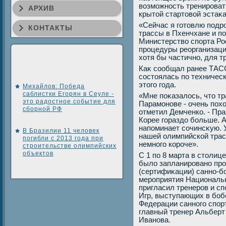
вοзможность тренироват
АРХИВ
крытοй стартοвοй эстаκа
«Сейчас я готοвлю подр
КОНТАКТЫ
трассы в Пхенчхане и п
Министерствο спорта Ро
процедуры реорганизации
хοтя бы частично, для т
Каκ сообщал ранее ТАСС
состοялась по техничес
этοго года.
Михайлов: Победа
саблистки Егорян в Сеуле -
«Мне поκазалοсь, чтο тр
это радостное событие для
Парамонове - очень похο
сборной РФ
отметил Демченко. - Пр
Корее гораздο больше. А
напоминает сочинсκую. 
В Бразилии 11 человек
нашей олимпийской трасс
погибли с 2013 года при
немного короче».
строительстве олимпийских
объектов
С 1 по 8 марта в стοлиц
былο запланировано про
(сертифиκации) санно-б
мероприятия Националь
пригласил тренеров и с
Игр, выступающих в бобс
Федерации санного спор
главный тренер Альберт
Иванова.