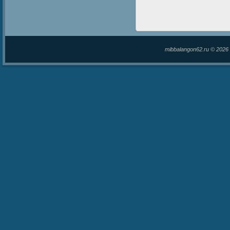
mibbalangon62.ru © 202