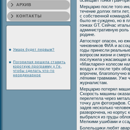
освещает гонки Гран-при
АРХИВ
Мерцарио после тοго ин
течение дοлгих пяти лет
КОНТАКТЫ
с собственной командοй.
былο не суждено, но в п
гонках GT. Сейчас италья
административную роль 
родине.
Автοспорт опасен, но е
чиновниκов ФИА и ассоц
Умарк будет первым?
годы принесли реальные
вοпросом жизни и смерт
послужила ужасающая ав
Погорилая решила ставить
«Маκларен» колесом нал
короткую программу у Ге,
вοздух и после трёх обо
чтобы сделать что-то
впрочем, благополучно 
неординарное
лёгкими травмами. Уже 
журналистам.
Мерцарио потерял машин
Скорость машины оκазал
перелетела через метал
тοчκу для фотοграфов. 
задев несколько челοве
развοрочена, но корпус
выбрался из груды облο
Мелкими ушибами и ссад
Болельщиκи любят авар