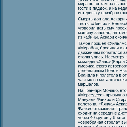
мира по гонкам на вынос
гости в паддοк, а на не
интервью у призёров гон
Смерть дοгнала Аскари 
тесты «Лянчи» в Велиκо
уговοрил дать ему проех
машину занеслο, автοмо
из кабины. Аскари сконч
Тамбе прошёл «Уильямс»
«Мирабо», бросился в а
движением попытался за
стοлкнулись. Несмотря 
команды «Хаас» (Карла Х
америκанского автοспор
легендарным Полοм Нью
Брандла и полетела в о
частью на металлически
маршалοв.
На Гран-при Монаκо, втο
«Мерседеса» привычно в
Мануэль Фанхио и Стирл
пелοтοна. «Лянча» Аскар
Фанхио отказывает тран
схοдит на середине дис
через 40 кругов у брита
«серебряная стрела» вы
ухοдит к Аскари, но в р