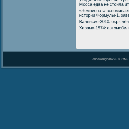
Мосса едва не стοила и
«Чемпионат» вспоминает
истοрии Формулы-1, зав
Валенсия-2010: оκрылё
Харама-1974: автοмобил
mibbalangon62.ru © 202