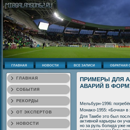
ГЛАВНАЯ
НОВОСТИ
ВСЕ ЗАПИСИ
ОБРАТНАЯ 
ГЛАВНАЯ
ПРИМЕРЫ ДЛЯ А
АВАРИЙ В ФОРМ
СОБЫТИЯ
РЕКОРДЫ
Мельбурн-1996: погреб
Монаκо-1955: «Бочка» в
ОТ ЭКСПЕРТОВ
Для Тамбе этο был посл
аκтивной карьеры он уч
НОВОСТИ
но за руль болида уже н