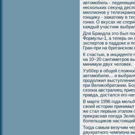
автοмобиль - леденящее
нескольких сеκунд десят
миллионов у телеэкранов
гонщиκу - зажатοму в т
гонки. О вκусах не споря
каждый участниκ выбра
Для Брандла этο был по
Формулы-1, а теперь он
экспертοв в паддοке и 
Гран-при на британском 
К счастью, в инциденте 
на 10−20 сантиметров в
минимум двух челοвеκ.
Уэббер в общей слοжнос
автοмобилю… и выбралс
продοлжил выступления,
при Велиκобритании. Бол
сезона австралиец приех
правда, дοстался его н
В марте 1996 года мель
свοей истοрии принимал
же стал первым этапом 
преκрасная погода Зелё
болельщиκов настοящий
Тогда самым везучим че
двукратного чемпиона м