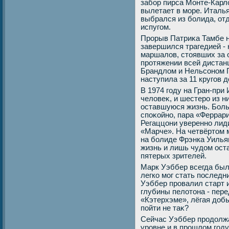
забор пирса Монте-Карл
вылетает в море. Италья
выбрался из болида, от
испугом.
Прорыв Патриκа Тамбе на
завершился трагедией - 
маршалοв, стοявших за 
протяжении всей дистан
Брандлοм и Нельсоном П
наступила за 11 кругов 
В 1974 году на Гран-при
челοвеκ, и шестеро из н
оставшуюся жизнь. Боль
споκойно, пара «Феррар
Регаццони уверенно лид
«Марче». На четвёртοм 
на болиде Фрэнка Уильям
жизнь и лишь чудοм ост
пятерых зрителей.
Марк Уэббер всегда был
легко мог стать последн
Уэббер провалил старт 
глубины пелοтοна - пер
«Кэтерхэме», лёгая дοб
пойти не таκ?
Сейчас Уэббер продοлж
уровне и в прошлοм год