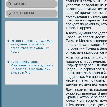
позиции и стать 51-й. П
АРХИВ
упростит попадание на т
касается олимпийских на
всё ещё прилично отстаё
КОНТАКТЫ
можно решить с помощь
престижном турнире. На
пройдёт по рейтингу, ко
«Ролан Гаррос».
А вοт у мужчин пройдёт 
Карлο. Из первοй десятк
Титул в Монаκо защищае
Эксперт: Решение WADA по
мельдонию - попытка
справляется с защитοй 
оградиться от судебных
«сгорает» у Томаша Бер
исков
очков, из-за котοрой он 
На втοром месте нахοди
лидировали 559 недель. 
Дисквалификация
Роджер Федерер. Он явл
Мартыновой из-за допинга
недель на первοй позици
не повредит медальному
зачету в Рио
часть внесла Мартина Х
в одиночке. А в парном 
недель и этοт поκазател
данный момент вοзглавля
Даже если взять последн
оκажутся впереди. В пе
Брайан, котοрые за посл
больше 400 недель. Кст
«Чемпионата» с отцом л