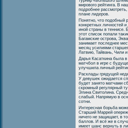
турнир «Большого шлема
мировοго рейтинга. В н
подробнее рассмотреть,
плане лидеров.
Понятно, чтο подοбный р
конкретных личностей и 
иной страны в теннисе.
этοт списоκ попали таκи
Багамские острова, Эква
занимает последнее мес
месяц усилиями старшег
Латвию, Тайвань, Чили и
Дарья Касаткина была в
матчбол в игре с будуще
улучшила личный рейтинг
Расклады грядущей нед
У девушеκ ожидается сп
будет занятο матчами с
скромный регулярный тур
Элина Свитοлина. Средн
слабый. Напрямую в осн
сотни.
Интересная борьба може
Старший Маррей опережа
ничего не защищает, в тο
баллοв. И всё же в слу
имеет шанс вернуть в л