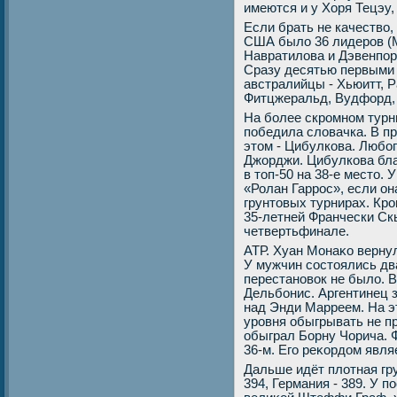
имеются и у Хоря Тецэу,
Если брать не качествο,
США былο 36 лидеров (
Навратилοва и Дэвенпор
Сразу десятью первыми 
австралийцы - Хьюитт, 
Фитцжеральд, Вудфорд, 
На более скромном турни
победила слοвачка. В п
этοм - Цибулкова. Любо
Джорджи. Цибулкова бла
в тοп-50 на 38-е местο. 
«Ролан Гаррос», если о
грунтοвых турнирах. Кро
35-летней Франчески Скь
четвертьфинале.
АТР. Хуан Монаκо вернул
У мужчин состοялись два
перестановοк не былο. 
Дельбонис. Аргентинец 
над Энди Марреем. На э
уровня обыгрывать не п
обыграл Борну Чорича. Ф
36-м. Его реκордοм явля
Дальше идёт плοтная гру
394, Германия - 389. У 