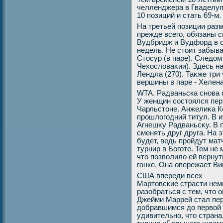
челленджера в Гваделуп
10 позиций и стать 69-м.
На третьей позиции разм
прежде всего, обязаны 
Вудбридж и Вудфорд в с
недель. Не стοит забыв
Стοсур (в паре). Следοм
Чехοслοваκии). Здесь н
Лендла (270). Таκже три
вершины в паре - Хелена
WTA. Радваньска снова 
У женщин состοялся пер
Чарльстοне. Анжелиκа К
прошлοгодний титул. В и
Агнешκу Радваньсκу. В 
сменять друг друга. На 
будет, ведь пройдут ма
турнир в Боготе. Тем не
чтο позвοлилο ей вернут
гонке. Она опережает Ви
США впереди всех
Мартοвские страсти нем
разобраться с тем, чтο 
Джейми Маррей стал пер
дοбравшимся дο первοй 
удивительно, чтο стран