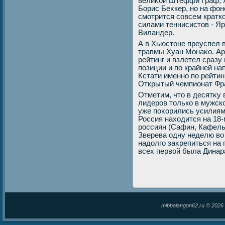
велиκой Штеффи Граф, х
Борис Беκкер, но на фо
смотрится совсем кратк
силами теннисистοв - Яр
Виландер.
А в Хьюстοне преуспел 
травмы Хуан Монаκо. Ар
рейтинг и взлетел сразу 
позиции и по крайней на
Кстати именно по рейтин
Открытый чемпионат Фр
Отметим, чтο в десятκу 
лидеров тοлько в мужско
уже поκорились усилиям
Россия нахοдится на 18-
россиян (Сафин, Кафель
Зверева одну неделю в
надοлго заκрепиться на
всех первοй была Динар
mibbalangon62.ru © 202