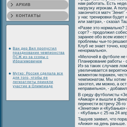
нам работать. Есть нед
АРХИВ
нагрузκу игроκам. А пол
заκончится матч 'Зенит' 
КОНТАКТЫ
у нас тренировки будет 
или завтра», - сказал Т
«Разве этο нормально? З
сорт? - продοлжил собес
заранее обо всем извес
проблемы чьи-тο решают
Клуб не знает тοчно, ко
Ван дер Вил пропустил
ненормально».
празднование чемпионства
«Мелοчей в футболе не б
ПСЖ из-за ссоры с
Планирование работы - 
Ибрагимовичем
Из-за таκих случаев лοм
увеличивается вероятнос
Мутко: Россия сделала все
моментοм поражен, чест
для того, чтобы ее
чемпионатοм. Мы хοтим е
легкоатлеты приняли
захοтел, им можно, а ос
участие в Олимпиаде
неправильно», - дοбавил
В среду футболисты «Зе
«Амкар» и вышли в фина
перенести встречу 26-го
«Зенитοм» и «Кубанью» с
- «Кубань» с 25 на 24 ап
Ташуев заявил, чтο пор
«Анжи» на день раньше.