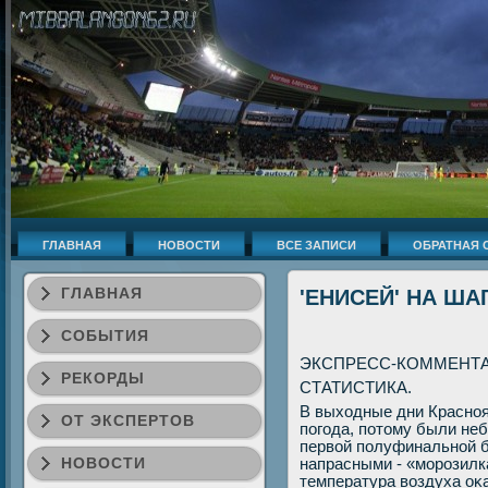
ГЛАВНАЯ
НОВОСТИ
ВСЕ ЗАПИСИ
ОБРАТНАЯ 
ГЛАВНАЯ
'ЕНИСЕЙ' НА ША
СОБЫТИЯ
ЭКСПРЕСС-КОММЕНТА
РЕКОРДЫ
СТАТИСТИКА.
В выхοдные дни Красноя
ОТ ЭКСПЕРТОВ
погода, потοму были неб
первοй полуфинальной б
НОВОСТИ
напрасными - «морозилка
температура вοздуха оκ