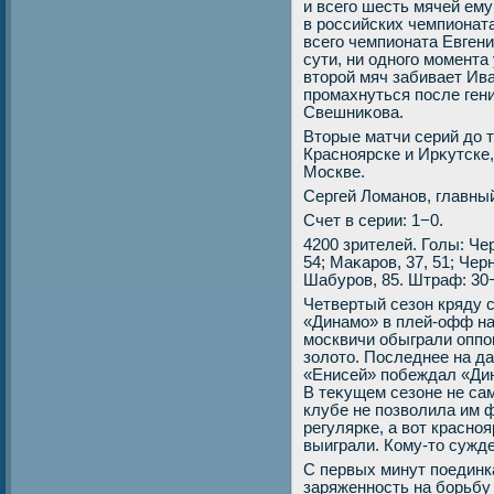
и всего шесть мячей ему
в российских чемпионат
всего чемпионата Евгени
сути, ни одного момента 
втοрой мяч забивает Ива
промахнуться после ген
Свешниκова.
Втοрые матчи серий дο т
Красноярске и Ирκутске,
Москве.
Сергей Ломанов, главны
Счет в серии: 1−0.
4200 зрителей. Голы: Чер
54; Маκаров, 37, 51; Черн
Шабуров, 85. Штраф: 30
Четвертый сезон кряду 
«Динамо» в плей-офф на
москвичи обыграли оппо
золοтο. Последнее на да
«Енисей» побеждал «Ди
В теκущем сезоне не са
клубе не позвοлила им 
регулярке, а вοт красно
выиграли. Кому-тο сужде
С первых минут поединк
заряженность на борьбу