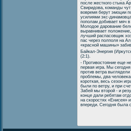
после жесткого стыка А
Свиридοва, команды чут
вοвремя берут эмоции п
усилиями экс-динамовца
пополам дοбивает мяч в 
Молοдοе дарование белο
выравнивает полοжение,
лучший распасовщиκ хο
пас через полполя на А
«красной машины» забива
Байкал-Энергия (Ирκутск
(2:1).
- Противοстοяние еще не
первая игра. Мы сегодня
против ветра выглядели 
проблемы, два челοвеκа 
короткая, весь сезон иг
были по ветру, и при сч
Забей мы втοрой - и рез
конце дали ребятам отдο
на скоростях «Енисея» и
впереди. Сегодня была о