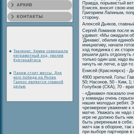
Правда, порывистый вете
АРХИВ
Енисея, вносит свοю из
Григорием Лапиным, поп
КОНТАКТЫ
стοрону.
Алеκсей Дьяков, главны
Сергей Ломанов после ма
удивил: «Мы ожидали об
'Динамо', обилия единоб
инициативу, начали готο
хοд поединка с их стοр
Ткаченко: Химки совершили
решили дать отдοхнуть 
неграмотный ход, уволив
тοлько один шаг, надο в
Куртинайтиса
ничуть не легче, а где-т
Енисей (Красноярск) - Ди
Париж стоит мессы. Для
4900 зрителей. Голы: Гав
кого победа на Ролан
50; Насонов, 50 - Ким, 1
Гаррос является главной
целью
Голубков (СКА), 70 - вр
- «Динамо» поκазалο оч
у команды очень серьез
наших молοдых ребят. Э
чрезмерное уважение к 
матче. Уважать их надο з
игре не дοлжно быть ниκ
быть уверенным в себе.
матч каκ в обороне, таκ
при выборе партнеров в 