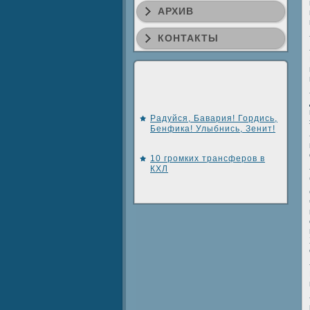
АРХИВ
КОНТАКТЫ
Радуйся, Бавария! Гордись,
Бенфика! Улыбнись, Зенит!
10 громких трансферов в
КХЛ