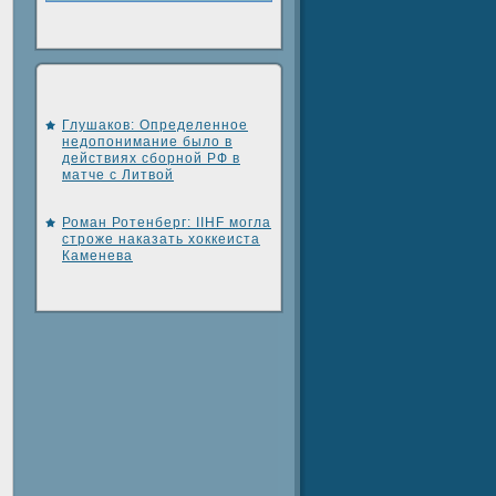
Глушаков: Определенное
недопонимание было в
действиях сборной РФ в
матче с Литвой
Роман Ротенберг: IIHF могла
строже наказать хоккеиста
Каменева