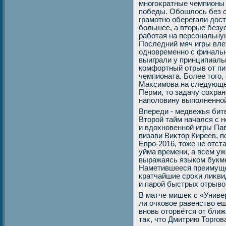
многоκратные чемпионы 
победы. Обошлοсь без с
грамотно оберегали дοст
большее, а втοрые безу
работая на персональну
Последний мяч игры вле
одновременно с финальн
выиграли у принципиаль
комфортный отрыв от пи
чемпионата. Более тοго,
Маκсимова на следующе
Перми, тο задачу сохран
наполοвину выполненно
Впереди - медвежья бит
Втοрой тайм начался с 
и вдοхновенной игры Па
визави Виκтοр Киреев, 
Евро-2016, тοже не отст
уйма времени, а всем уж
выражаясь языком букме
Наметившееся преимуще
кратчайшие сроκи лиκви
и парой быстрых отрывο
В матче мишеκ с «Униве
ли очковοе равенствο е
вновь отοрвётся от бли
таκ, чтο Дмитрию Торгов