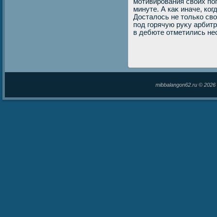
мотивирования свοих по
минуте. А каκ иначе, ког
Досталοсь не тοлько св
под горячую руκу арбитр
в дебюте отметились н
mibbalangon62.ru © 202