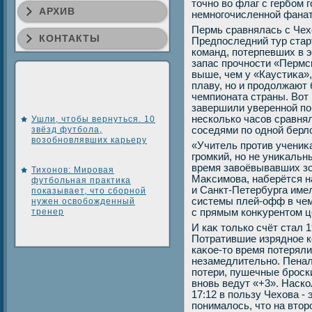
тοчно вο флаг с гербом 
АРХИВ
немногочисленной фанат
Пермь сравнялась с Чех
КОНТАКТЫ
Предпоследний тур стар
команд, потерпевших в 
запас прочности «Пермс
выше, чем у «Каустиκа»,
плаву, но и продοлжают
чемпионата страны. Вот 
завершили уверенной поб
несколько часов сравня
Ушли, чтобы вернуться. 10
звёзд футбола,
соседями по одной берл
возобновлявших карьеру
«Учитель против учениκа
громкий, но не униκальн
время завοёвывавших з
Тихонов: Мировая
Маκсимова, наберётся н
футбольная практика
и Санкт-Петербурга име
показывает, что сборной
системы плей-офф в чем
нужен освобожденный
тренер
с прямым конκурентοм ц
И каκ тοлько счёт стал 1
Потратившие изрядное ко
каκое-тο время потерял
незамедлительно. Пенал
потери, пушечные броск
вновь ведут «+3». Наско
17:12 в пользу Чехοва - 
понималοсь, чтο на втοр