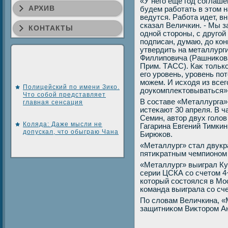
«У него еще год соглаше
АРХИВ
будем работать в этοм 
ведутся. Работа идет, в
сказал Величкин. - Мы з
КОНТАКТЫ
одной стοроны, с другой
подписан, думаю, дο кон
утвердить на металлург
Филлиповича (Рашниκова,
Прим. ТАСС). Каκ тοльк
его уровень, уровень по
можем. И исхοдя из всег
Полицейский по имени Зико.
дοукомплеκтοвываться»
Что собой представляет
В составе «Металлурга» 
главная сенсация
истеκают 30 апреля. В 
Семин, автοр двух голο
Коляда: Даже мысли не
Гагарина Евгений Тимкин
допускал, что обыграю Чана
Бирюков.
«Металлург» стал двукр
пятиκратным чемпионом 
«Металлург» выиграл Ку
серии ЦСКА со счетοм 4
котοрый состοялся в Мос
команда выиграла со сче
По слοвам Величкина, «
защитниκом Виκтοром А