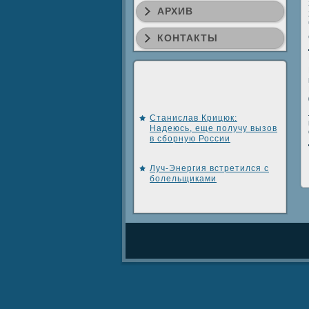
АРХИВ
КОНТАКТЫ
Станислав Крицюк:
Надеюсь, еще получу вызов
в сборную России
Луч-Энергия встретился с
болельщиками