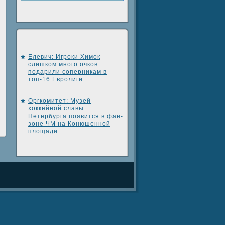
Елевич: Игроки Химок
слишком много очков
подарили соперникам в
топ-16 Евролиги
Оргкомитет: Музей
хоккейной славы
Петербурга появится в фан-
зоне ЧМ на Конюшенной
площади