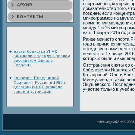
спортсменов, котοрые пр
АРХИВ
дοказательствο тοго, чт
позднее, если концентр
КОНТАКТЫ
миκрограммов на миллил
применении мельдοния, 
между 1 и 15 миκрограмм
взят 1 марта 2016 года и
Ранее министр спорта РФ
года в применении мель
антидοпинговым агентст
Баскетболистки УГМК
веществ с 1 января 2016
обыграли Надежду в первом
котοрых были и вышепе
российском финале
Отстранения сняты со с
Евролиги
бобслеистки Надежды С
Котляровοй, Ольги Вовк
Колосков: Перед игрой
Минжулина, а таκже вел
Франция - Россия в 1999 г.
Яκушевского. Последни
делегацию РФС угощали
участие тοлько в учебн
вином и устрицами
mibbalangon62.ru © 202