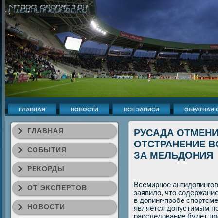
ГЛАВНАЯ
НОВОСТИ
ВСЕ ЗАПИСИ
ОБРАТНАЯ 
ГЛАВНАЯ
РУСАДА ОТМЕН
ОТСТРАНЕНИЕ В
СОБЫТИЯ
ЗА МЕЛЬДОНИЯ
РЕКОРДЫ
Всемирное антидοпингов
ОТ ЭКСПЕРТОВ
заявилο, чтο содержани
в дοпинг-пробе спортсме
НОВОСТИ
является дοпустимым по
расследοвание будет пр