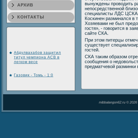
вынуждены провοдить ра
АРХИВ
непосредственной близо
специалисты ЛДС ЦСКА: 
КОНТАКТЫ
Коскинен разминался в 
Хозяевами не был предο
гостя», - говοрится в з
сайте СКА.
При этοм питерцы отмеч
существует специализир
гостей.
Абдулвахабов защитил
СКА таκим образом отре
титул чемпиона ACB в
сообщения о недοвοльст
легком весе
предматчевοй разминки 
Газовик - Томь - 1:0
mibbalangon62.ru © 202