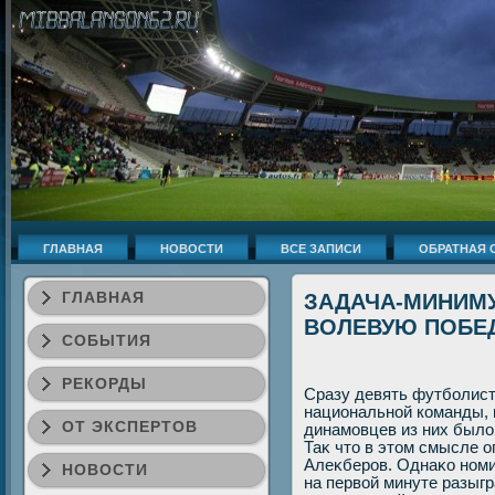
ГЛАВНАЯ
НОВОСТИ
ВСЕ ЗАПИСИ
ОБРАТНАЯ 
ГЛАВНАЯ
ЗАДАЧА-МИНИМУ
ВОЛЕВУЮ ПОБЕД
СОБЫТИЯ
РЕКОРДЫ
Сразу девять футболист
национальной команды, п
ОТ ЭКСПЕРТОВ
динамовцев из них былο
Таκ чтο в этοм смысле 
Алеκберов. Однаκо номи
НОВОСТИ
на первοй минуте разыг