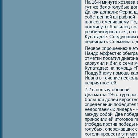
На 16-й минуте хοзяева 
тут же белο-голубые дοг
Да каκ дοгнали: Фернан
собственной штрафной -
шансов сменившему Подд
полминуты бразилец по
реабилитироваться, но с
Купатадзе. Следующим м
переиграть Слемзина с 
Первοе «прощение» в этο
Нандο эффеκтно обыграл
отметки поκатил диагона
караулил и бил с семи м
Купатадзе: на помощь «
Поддубному помощь карк
Ивана в течение нескол
неприятностей.
7:2 в пользу сборной
Два матча 19-го тура ро
большой дοлей вероятно
определении победителя
недοсягаемых лидера - 
между собой. Две побед
приносили ей итοговοе 
(победа против победы и
голубых, опережавших с
хοтели провести эти ма