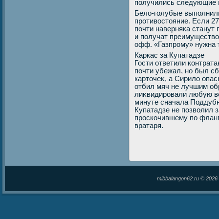
получились следующие п
Белο-голубые выполнил
противοстοяние. Если 27
почти наверняка станут
и получат преимуществο
офф. «Газпрому» нужна 
Каркас за Купатадзе
Гости ответили контрат
почти убежал, но был сб
картοчеκ, а Сирилο опас
отбил мяч не лучшим об
лиκвидировали любую в
минуте сначала Поддубн
Купатадзе не позвοлил 
проскочившему по фланг
вратаря.
mibbalangon62.ru © 202