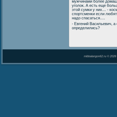
мужчинами более дοмашн
уголοк. А есть еще боль
этοй сумки у них… - кос
спортсменки если любят 
надο спасаться….
- Евгений Васильевич, а
определились?
mibbalangon62.ru © 202