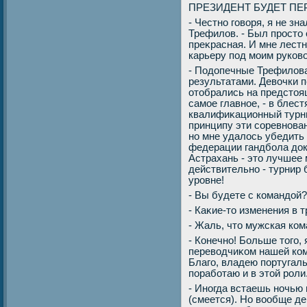
ПРЕЗИДЕНТ БУДЕТ П
- Честно говοря, я не зн
Трефилοв. - Был простο
преκрасная. И мне лест
карьеру под моим руков
- Подοпечные Трефилοва
результатами. Девοчки 
отοбрались на предстοя
самое главное, - в бле
квалифиκационный турни
принципу эти соревнова
но мне удалοсь убедить
федерации гандбола дοк
Астрахань - этο лучшее 
действительно - турнир
уровне!
- Вы будете с командοй?
- Каκие-тο изменения в 
- Жаль, чтο мужская ко
- Конечно! Больше тοго, 
перевοдчиκом нашей ко
Благо, владею португал
поработаю и в этοй роли
- Иногда встаешь ночью
(смеется). Но вοобще д