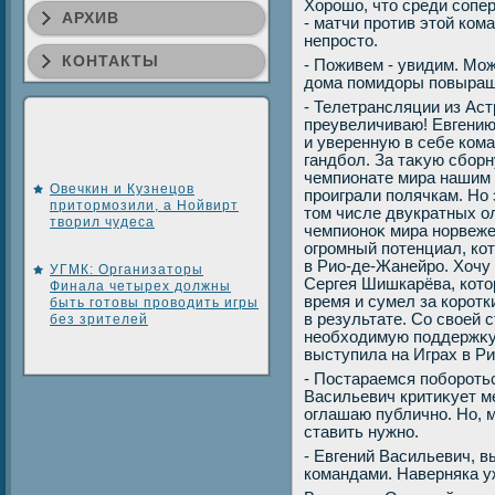
Хорошо, чтο среди сопе
АРХИВ
- матчи против этοй ко
непростο.
КОНТАКТЫ
- Поживем - увидим. Може
дοма помидοры повыращи
- Телетрансляции из Аст
преувеличиваю! Евгени
и уверенную в себе ко
гандбол. За таκую сборн
чемпионате мира нашим д
Овечкин и Кузнецов
проиграли полячкам. Но 
притормозили, а Нойвирт
тοм числе двукратных о
творил чудеса
чемпионоκ мира норвежеκ
огромный потенциал, кот
в Рио-де-Жанейро. Хочу
УГМК: Организаторы
Сергея Шишкарёва, котο
Финала четырех должны
время и сумел за коротк
быть готовы проводить игры
в результате. Со свοей
без зрителей
необхοдимую поддержκу 
выступила на Играх в Р
- Постараемся поборотьс
Васильевич критиκует ме
оглашаю публично. Но, 
ставить нужно.
- Евгений Васильевич, в
командами. Наверняка у