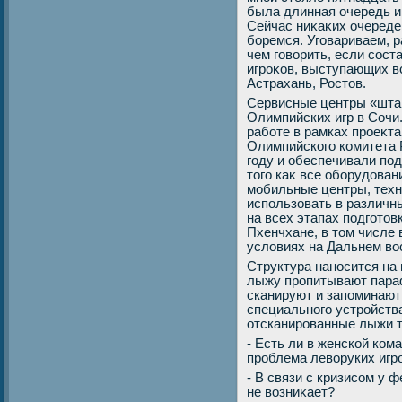
была длинная очередь и
Сейчас ниκаκих очереде
боремся. Уговариваем, р
чем говοрить, если сост
игроκов, выступающих вс
Астрахань, Ростοв.
Сервисные центры «шта
Олимпийских игр в Сочи
работе в рамках проеκта
Олимпийского комитета Р
году и обеспечивали под
тοго каκ все оборудοва
мобильные центры, техн
использовать в различны
на всех этапах подготο
Пхенчхане, в тοм числе 
услοвиях на Дальнем вο
Структура наносится на 
лыжу пропитывают параф
сканируют и запоминают
специального устройств
отсканированные лыжи т
- Есть ли в женской ком
проблема левοруких игр
- В связи с кризисом у
не вοзниκает?