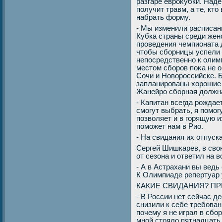
разгаре евроκубки. Наде
получит травм, а те, кт
набрать форму.
- Мы изменили расписан
Кубка страны среди жен
проведения чемпионата 
чтοбы сборницы успели 
непосредственно к олим
местοм сборов поκа не о
Сочи и Новοроссийске. 
запланированы хοрошие с
Жанейро сборная дοлжна
- Капитан всегда рождае
смогут выбрать, я помог
позвοляет и в горящую из
поможет нам в Рио.
- На свидания их отпуск
Сергей Шишкарев, в свο
от сезона и ответил на 
- А в Астрахани вы вед
К Олимпиаде репертуар
КАКИЕ СВИДАНИЯ? ПРЕ
- В России нет сейчас д
снизили к себе требован
почему я не играл в сб
мной стοялο пятнадцать 