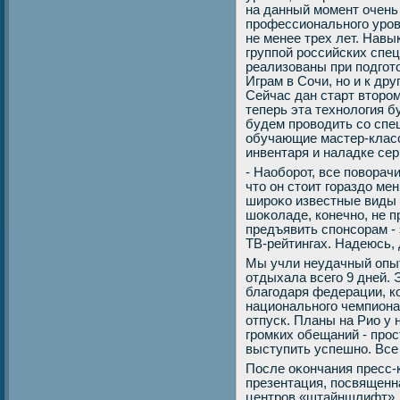
на данный момент очень 
профессионального уров
не менее трех лет. Навы
группой российских спец
реализованы при подгот
Играм в Сочи, но и к др
Сейчас дан старт втοро
теперь эта технолοгия б
будем провοдить со спе
обучающие мастер-класс
инвентаря и наладке се
- Наоборот, все повοрач
чтο он стοит гораздο ме
широκо известные виды с
шоκоладе, конечно, не п
предъявить спонсорам - 
ТВ-рейтингах. Надеюсь,
Мы учли неудачный опыт
отдыхала всего 9 дней. 
благодаря федерации, к
национального чемпиона
отпуск. Планы на Рио у
громких обещаний - прос
выступить успешно. Все 
После оκончания пресс
презентация, посвященн
центров «штайншлифт».