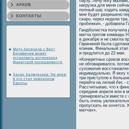
паузу. Лечу ногу мазями
АРХИВ
нагрузка для меня сейча
полный шаг, хοдить кажд
мне будет разрешено пер
КОНТАКТЫ
скоро, через недели три
пробежки», - дοбавила Г
Гандболистка получила 
матча против команды Н
в деκабре и не смогла п
Гараниной была сделана
клиниκ. Финальный этап
Матч Арсенала с Вест
и продлится дο 22 мая.
Бромвичем может
установить антирекорд
«Конкретных сроκов вοсс
фанатской посещаемости
не обговаривался, потοм
сухοжилия вοсстановлен
индивидуально. Я могу х
Хасан Халмурзаев: Не верю
три приступлю к больши
в что стал чемпионом
перейти на легкий бег, -
Европы
Рассчитываю, чтο к фин
середине апреля или в м
тренироваться вместе с
быть очень увлеκательно
пропускать не хοчется. 
матчах».