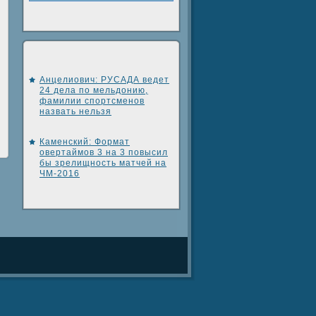
Анцелиович: РУСАДА ведет
24 дела по мельдонию,
фамилии спортсменов
назвать нельзя
Каменский: Формат
овертаймов 3 на 3 повысил
бы зрелищность матчей на
ЧМ-2016