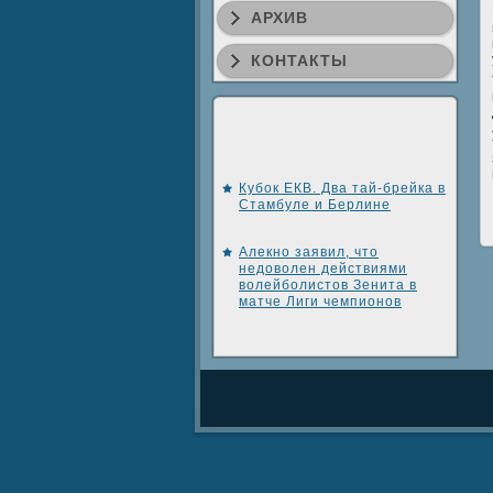
АРХИВ
КОНТАКТЫ
Кубок ЕКВ. Два тай-брейка в
Стамбуле и Берлине
Алекно заявил, что
недоволен действиями
волейболистов Зенита в
матче Лиги чемпионов