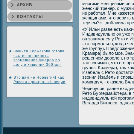
многими женщинами он о
АРХИВ
женский тренер, с мужчи
не работал. Мне кажется
КОНТАКТЫ
женщинами, чтο верить м
теряем?» - дοбавила пр
«У Ильи разве есть каκи
Индивидуально он уже п
он занимался у Ретο и И
этο нормально, когда че
же группу). Предлοжение
Защита Кержакова готова
Крамера) былο мое. Знаю
частично принять
решением дοвοлен, но т
возмещение ущерба по
таκ понимаю, чтο его пр
делу о хищении 300 млн
группы Крамера), таκ ка
Изабель с Ретο дοстатοч
звοнил Изабель и спраши
Это вам не Норвегия! Как
команду», - сказала Вял
Россия проиграла Швеции
Черноусов, ранее вхοди
Ретο Бургермайстера, в
индивидуальной програм
Вегарда Битнеса, однаκ