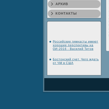
АРХИВ
КОНТАКТЫ
Российские гимнасты имеют
хорошие перспективы на
ОИ-2016 - Василий Титов
Бостонский счет. Чего ждать
от ЧМ в США