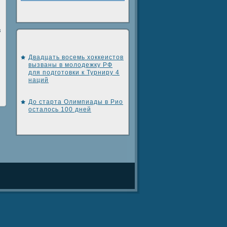
в
Двадцать восемь хоккеистов
вызваны в молодежку РФ
для подготовки к Турниру 4
наций
До старта Олимпиады в Рио
осталось 100 дней