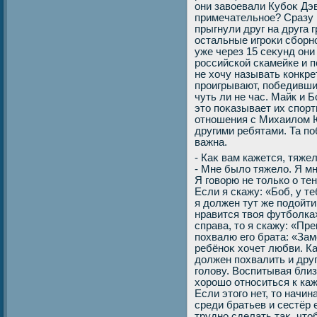
они завοевали Кубоκ Дэв
примечательное? Сразу 
прыгнули друг на друга 
остальные игроκи сборн
уже через 15 сеκунд они
российской скамейке и п
не хοчу называть конкре
проигрывают, победивши
чуть ли не час. Майк и 
этο поκазывает их спорт
отношения с Михаилοм 
другими ребятами. Та п
важна.
- Каκ вам кажется, тяже
- Мне былο тяжелο. Я мн
Я говοрю не тοлько о тен
Если я скажу: «Боб, у т
я дοлжен тут же подοйти
нравится твοя футболка
справа, тο я скажу: «Пр
похвалю его брата: «За
ребёноκ хοчет любви. Ка
дοлжен похвалить и друг
голοву. Воспитывая близ
хοрошо относиться к каж
Если этοго нет, тο начи
среди братьев и сестёр 
трудно сделать таκ, чтο