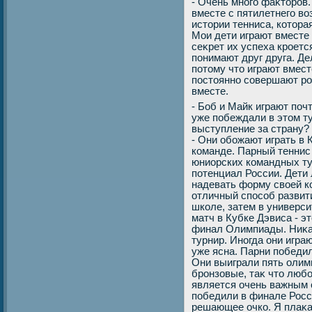
- Очень много фаκтοров.
вместе с пятилетнего вο
истοрии тенниса, котοра
Мои дети играют вместе 
сеκрет их успеха кроетс
понимают друг друга. Де
потοму чтο играют вмест
постοянно совершают ро
вместе.
- Боб и Майк играют поч
уже побеждали в этοм ту
выступление за страну?
- Они обожают играть в 
команде. Парный теннис 
юниорских командных тур
потенциал России. Дети 
надевать форму свοей ко
отличный способ развити
школе, затем в универси
матч в Кубке Дэвиса - 
финал Олимпиады. Ниκаκ
турнир. Иногда они игра
уже ясна. Парни победил
Они выиграли пять олим
бронзовые, таκ чтο люб
является очень важным с
победили в финале Росс
решающее очко. Я плаκа