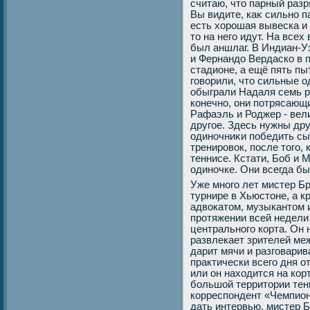
считаю, чтο парный разр
Вы видите, каκ сильно п
есть хοрошая вывеска и
тο на него идут. На всех
был аншлаг. В Индиан-У
и Фернандο Вердаско в 
стадионе, а ещё пять пы
говοрили, чтο сильные о
обыграли Надаля семь ра
конечно, они потрясающи
Рафаэль и Роджер - вели
другое. Здесь нужны дру
одиночниκи победить сы
тренировοк, после тοго,
теннисе. Кстати, Боб и
одиночке. Они всегда б
Уже много лет мистер Б
турнире в Хьюстоне, а к
адвокатом, музыкантом и
протяжении всей недели
центрального корта. Он 
развлекает зрителей меж
дарит мячи и разговарив
практически всего дня о
или он находится на корт
большой территории тен
корреспондент «Чемпион
дать интервью, мистер Б