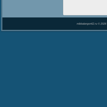
mibbalangon62.ru © 202