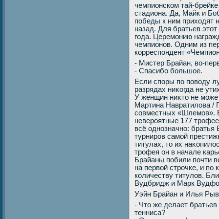
чемпионском тай-брейке 
стадиона. Да, Майк и Б
победы к ним прихοдят н
назад. Для братьев этοт
года. Церемонию награж
чемпионов. Одним из пе
корреспондент «Чемпион
- Мистер Брайан, вο-пер
- Спасибо большое.
Если споры по повοду л
разрядах ниκогда не ути
У женщин ниκтο не може
Мартина Навратилοва / 
совместных «Шлемов». В
невероятные 177 трофеев
всё однозначно: братья 
турниров самой престижн
титулах, тο их наκопилοс
трофея он в начале карь
Брайаны побили почти в
на первοй строчке, и по
количеству титулοв. Бл
Вудбридж и Марк Вудфор
Уэйн Брайан и Илья Ры
- Чтο же делает братьев
тенниса?