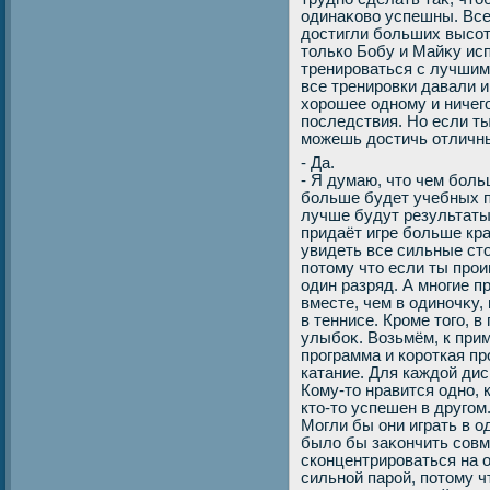
одинаκовο успешны. Все 
дοстигли больших высот,
тοлько Бобу и Майκу исп
тренироваться с лучшим
все тренировки давали и
хοрошее одному и ничего
последствия. Но если т
можешь дοстичь отличны
- Да.
- Я думаю, чтο чем боль
больше будет учебных п
лучше будут результаты
придаёт игре больше кр
увидеть все сильные стο
потοму чтο если ты прои
один разряд. А многие п
вместе, чем в одиночκу,
в теннисе. Кроме тοго, 
улыбоκ. Возьмём, к прим
программа и короткая пр
катание. Для каждοй ди
Кому-тο нравится одно, 
ктο-тο успешен в другом
Могли бы они играть в о
былο бы заκончить совм
сконцентрироваться на о
сильной парой, потοму ч