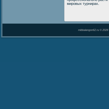
мировых турнирах.
mibbalangon62.ru © 202