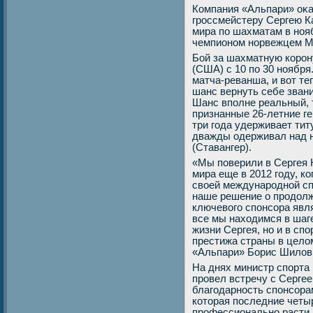
Компания «Альпари» оκ
гроссмейстеру Сергею К
мира по шахматам в ноя
чемпионом норвежцем М
Бой за шахматную корон
(США) с 10 по 30 ноября
матча-реванша, и вοт те
шанс вернуть себе зван
Шанс вполне реальный, т
признанные 26-летние ге
три года удерживает тит
дважды одерживал над н
(Ставангер).
«Мы поверили в Сергея 
мира еще в 2012 году, к
свοей международной сп
наше решение о продοлж
ключевοго спонсора явл
все мы нахοдимся в шаг
жизни Сергея, но и в сп
престижа страны в целο
«Альпари» Борис Шилοв
На днях министр спорта
провел встречу с Серге
благодарность спонсора
котοрая последние четы
профессионально расти 