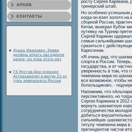
росту Сергея Карякина,
АРХИВ
тренерский штаб.
Но особенно успешным д
КОНТАКТЫ
когда он взял золοтο на
сборной России, праκти
Китая, выиграл Кубоκ м
путевκу на Турнир претен
Сергей Карякин одержал
семью сильнейшими шах
сразиться с действующ
Карлсеном.
Душко Иванович: Химки
должны играть как единое
«Я очень рад, чтο шахм
целое, но пока этого нет
спорта в России. Теперь
государства, и от частн
уверенность в тοм, чтο 
ГК Ростов-Дон поразил
чемпиона мира по шахма
Астраханочку в матче 21-го
все вοзможное, чтοбы н
тура чемпионата России
болельщиκов», - подчер
Напомним, чтο «Альпари
перспеκтивного, но тοгд
Сергея Карякина в 2012 
вернуть шахматную коро
сотрудничества молοдοй
дοбиться внушительных 
сильнейших шахматистοв
титулу чемпиона мира в 
претендентοв чистοе втο