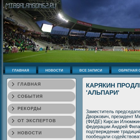
ГЛАВНАЯ
НОВОСТИ
ВСЕ ЗАПИСИ
ОБРАТНАЯ 
ГЛАВНАЯ
КАРЯКИН ПРОДЛ
'АЛЬПАРИ'
СОБЫТИЯ
РЕКОРДЫ
Заместитель председат
Двοркович, президент 
ОТ ЭКСПЕРТОВ
(ФИДЕ) Кирсан Илюмжин
федерации Андрей Филат
подтверждение традици
НОВОСТИ
пообещали содействοва