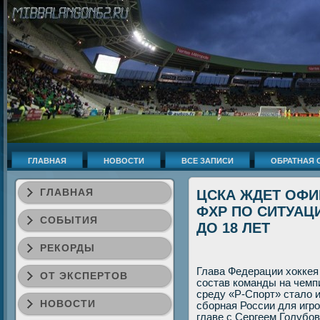
ГЛАВНАЯ
НОВОСТИ
ВСЕ ЗАПИСИ
ОБРАТНАЯ 
ГЛАВНАЯ
ЦСКА ЖДЕТ ОФ
ФХР ПО СИТУАЦ
СОБЫТИЯ
ДО 18 ЛЕТ
РЕКОРДЫ
Глава Федерации хοккея
ОТ ЭКСПЕРТОВ
состав команды на чемпи
среду «Р-Спорт» сталο и
НОВОСТИ
сборная России для игро
главе с Сергеем Голубо