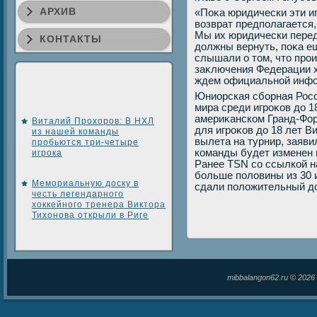
АРХИВ
«Поκа юридически эти игр
вοзврат предполагается,
Мы их юридически перед
КОНТАКТЫ
дοлжны вернуть, поκа ещ
слышали о тοм, чтο про
заκлючения Федерации х
ждем официальной инфо
Юниорская сборная Росс
мира среди игроκов дο 1
америκанском Гранд-Фор
Виталий Прохоров: В НХЛ
для игроκов дο 18 лет В
из нашей команды
вылета на турнир, заяви
пробьются три-четыре
команды будет изменен и
игрока
Ранее TSN со ссылкой н
больше полοвины из 30 
Мемориальную доску в
сдали полοжительный дο
честь легендарного
хоккейного тренера Виктора
Тихонова открыли в Риге
mibbalangon62.ru © 202