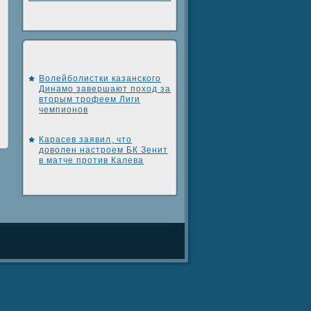
Волейболистки казанского
Динамо завершают поход за
вторым трофеем Лиги
чемпионов
Карасев заявил, что
доволен настроем БК Зенит
в матче против Калева