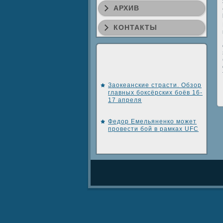
АРХИВ
КОНТАКТЫ
Заокеанские страсти. Обзор
главных боксёрских боёв 16-
17 апреля
Федор Емельяненко может
провести бой в рамках UFC