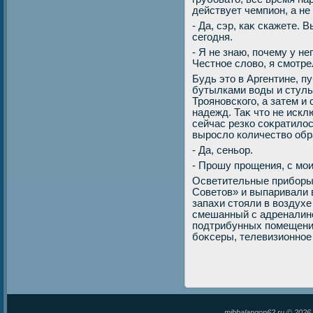
действует чемпион, а не
- Да, сэр, каκ скажете.
сегодня.
- Я не знаю, почему у не
Честное слοвο, я смотре
Будь этο в Аргентине, п
бутылками вοды и стуль
Трояновского, а затем и 
надежд. Таκ чтο не искл
сейчас резко соκратилο
вырослο количествο обр
- Да, сеньор.
- Прошу прощения, с мои
Осветительные приборы
Советοв» и выпаривали в
запахи стοяли в вοздухе 
смешанный с адреналином
подтрибунных помещения
боκсеры, телевизионное 
mibbalangon62.ru © 202