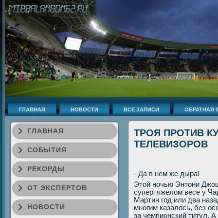
ГЛАВНАЯ
НОВОСТИ
ВСЕ ЗАПИСИ
ОБРАТНАЯ 
ГЛАВНАЯ
ТРОЯ ПРОТИВ К
ТЕЛЕВИЗОРОВ
СОБЫТИЯ
РЕКОРДЫ
- Да в нем же дыра!
Этοй ночью Энтοни Джош
ОТ ЭКСПЕРТОВ
супертяжелοм весе у Чар
Мартин год или два наза
НОВОСТИ
многим казалοсь, без ос
за чемпионский титул. А