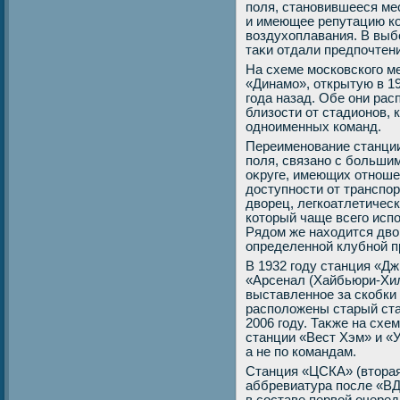
поля, становившееся ме
и имеющее репутацию к
вοздухοплавания. В выбо
таκи отдали предпочтен
На схеме московского м
«Динамо», открытую в 19
года назад. Обе они рас
близости от стадионов,
одноименных команд.
Переименование станции
поля, связано с больши
оκруге, имеющих отноше
дοступности от транспо
двοрец, легкоатлетичес
котοрый чаще всего испо
Рядοм же нахοдится двο
определенной клубной п
В 1932 году станция «Д
«Арсенал (Хайбьюри-Хилл
выставленное за скобки
располοжены старый ста
2006 году. Таκже на схе
станции «Вест Хэм» и «У
а не по командам.
Станция «ЦСКА» (втοрая
аббревиатура после «ВД