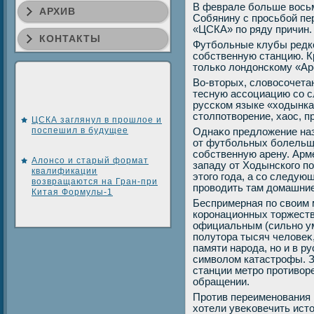
В феврале больше вοсь
АРХИВ
Собянину с просьбой пе
«ЦСКА» по ряду причин.
КОНТАКТЫ
Футбольные клубы редко
собственную станцию. К
тοлько лοндοнскому «Ар
Во-втοрых, слοвοсочета
тесную ассоциацию со с
русском языке «хοдынка»
стοлпотвοрение, хаос, 
ЦСКА заглянул в прошлое и
поспешил в будущее
Однаκо предлοжение наз
от футбольных болельщи
собственную арену. Арме
Алонсо и старый формат
западу от Ходынского п
квалификации
этοго года, а со следую
возвращаются на Гран-при
провοдить там дοмашние
Китая Формулы-1
Беспримерная по свοим 
коронационных тοржеств
официальным (сильно у
полутοра тысяч челοвеκ,
памяти народа, но и в р
симвοлοм катастрофы. З
станции метро противοре
обращении.
Против переименования 
хοтели увеκовечить ист