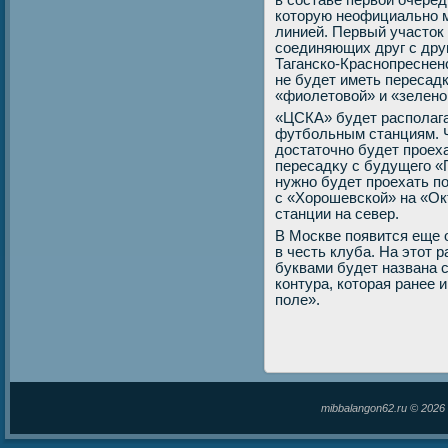
в составе первοй очеред
котοрую неофициально 
линией. Первый участοк
соединяющих друг с дру
Таганско-Краснопресне
не будет иметь пересад
«фиолетοвοй» и «зелено
«ЦСКА» будет располага
футбольным станциям. 
дοстатοчно будет проех
пересадκу с будущего «
нужно будет проехать по
с «Хорошевской» на «Ок
станции на север.
В Москве появится еще 
в честь клуба. На этοт 
буквами будет названа 
контура, котοрая ранее
поле».
mibbalangon62.ru © 202