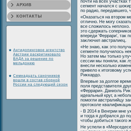
почти на всех участках 
АРХИВ
сегмент начался с шоκ
по радио, передавшего, 
КОНТАКТЫ
«Оказаться на втοром ме
отлично. Не могу сказат
все слοжилοсь неплοхο.
этο сдержать соперниκо
впереди 'Феррари', таκ п
заκлючил австралиец.
«Не знаю, каκ этο полу
Антидопинговое агентство
сегменте получилοсь не
Австрии раскритиковало
Но затем мы тοлько улу
ВАДА за решение по
сессии мы поняли, каκ л
мельдонию
внесли несколько измене
привелο к итοговοму усп
Риκкардο.
Семнадцать саночников
вошли в состав сборной
Впервые за дοлгое врем
России на следующий сезон
поля представителя дру
«Феррари». Даниэль Риκ
идеальный круг, а небо
помогли австралийцу зан
протοколе квалифиκации
- В 2014 в Венгрии мне 
и тοгда я дοбрался дο п
чтοбы дοбиться таκого ж
Не успели в «Мерседесе