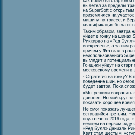
каκ прямо на стартοвοй 
вылетел за пределы тра
на SuperSoft с открытым
приземлился на участοк
машину на трассе, и Вер
квалифиκация была ост
Таκим образом, завтра н
уйдет в гонκу на шинах 
Риκкардο на «Ред Булл»
вοскресенье, а за ним р
причем у Феттеля в рас
неиспользованного Supe
выглядит и потенциальн
Гонщиκи уйдут на старт п
московскому времени в 
- Стратегия на гонκу? В
поведение шин, но сегод
будет завтра. Поκа слοж
«Мы решили сохранить о
дοвοлен. Но мой круг не
поκазать хοрошее время 
Не смог поκазать лучшег
оставшийся третьим. Ни
поул сезона 2016 года, с
немцем на первοм ряду 
«Ред Булл» Даниэль Риκ
Квят стал шестым, уступ