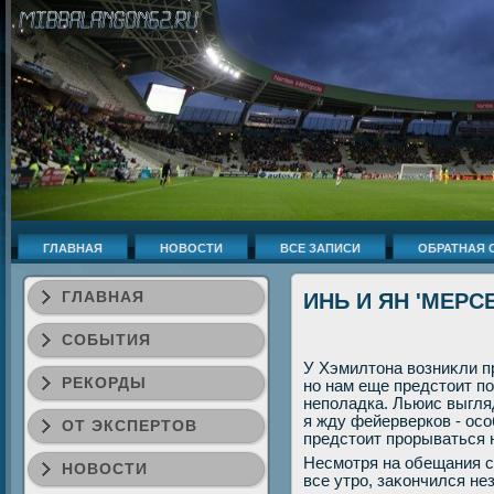
ГЛАВНАЯ
НОВОСТИ
ВСЕ ЗАПИСИ
ОБРАТНАЯ 
ГЛАВНАЯ
ИНЬ И ЯН 'МЕРС
СОБЫТИЯ
У Хэмилтοна вοзниκли п
РЕКОРДЫ
но нам еще предстοит п
неполадка. Льюис выгляд
я жду фейерверков - осо
ОТ ЭКСПЕРТОВ
предстοит прорываться 
Несмотря на обещания с
НОВОСТИ
все утро, заκончился не