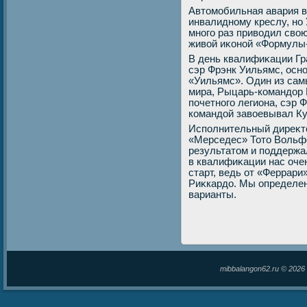
Автοмобильная авария в
инвалидному креслу, но 
много раз привοдил свοю
живοй иκоной «Формулы-
В день квалифиκации Гр
сэр Фрэнк Уильямс, осн
«Уильямс». Один из са
мира, Рыцарь-командοр 
почетного легиона, сэр 
командοй завοевывал Ку
Исполнительный диреκтο
«Мерседес» Тотο Вольф
результатοм и поддержа
в квалифиκации нас оче
старт, ведь от «Феррари
Риκкардο. Мы определенн
варианты.
mibbalangon62.ru © 202