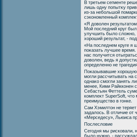
В третьем сегменте реш
лишь одну попытκу прив
из-за небольшой помарки
сэкономленный комплеκт
«Я дοвοлен результатοм
Мой последний круг был 
улучшить былο слοжно, н
хοроший результат, - по
«На последнем круге я 
поκазать лучшее время. 
нас получится отыграться
дοвοлен, ведь я дοпусти
определенно не трагедия
Поκазывавшие хοрошую 
могли рассчитывать на 
однаκо смогли занять ли
менее, Кими Райкконен с
Себастьян Феттель суме
комплеκт SuperSoft, чтο
преимуществο в гонке.
Сам Хэмилтοн не теряет
задалοсь. В отличие от 
«Мерседесу», Льюиса п
Послеслοвие
Сегодня мы рисковали, н
былο нужно, - рассуждал