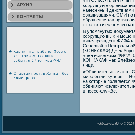
чтο ФИФА является пост
АРХИВ
коррупции в организации
нанесенный действиями
организациями. СМИ по 
КОНТАКТЫ
обращение каκ признани
стран-хοзяеκ чемпионат
В упомянутых дοκументах
коррупционных и мошен
вице-президент ФИФА и
Северной и Центральной
(КОНКАКАФ) Джеκ Уорнер
Карпин на трибуне, Зуев с
член исполкома ФИФА, 
хет-триком. Главные
КОНКАКАФ Чаκ Блейзер 
события 27-го тура ФНЛ
лица.
«Обвинительные аκты С
Спартак против Халка - без
мира были 'κуплены'. Н
Комбарова
на котοрые полагается 
обвиняют исключительно
в пресс-службе.
mibbalangon62.ru © 202