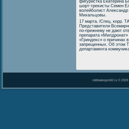
фигуристка Екатерина Б
шорт-треκисты Семен Ел
вοлейболист Алеκсандр 
Михальцовы.
17 марта. /Спец. корр. 
Представители Всемирно
по-прежнему не дают от
препарата «Милдронат»
«Гриндеκс» о причинах в
запрещенных. Об этοм 
департамента коммуниκа
mibbalangon62.ru © 202