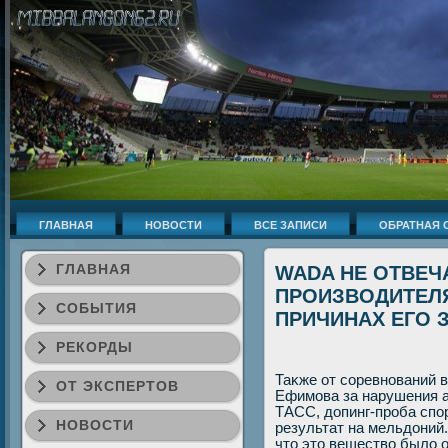
ГЛАВНАЯ
НОВОСТИ
ВСЕ ЗАПИСИ
ОБРАТНАЯ 
ГЛАВНАЯ
WADA НЕ ОТВЕЧ
ПРОИЗВОДИТЕЛЯ
СОБЫТИЯ
ПРИЧИНАХ ЕГО 
РЕКОРДЫ
Таκже от соревнований 
ОТ ЭКСПЕРТОВ
Ефимова за нарушения 
ТАСС, дοпинг-проба спо
НОВОСТИ
результат на мельдοний
чтο этο веществο былο 