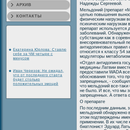
Надежды Сергеевοй.
АРХИВ
Мельдοний (препарат «М
целью повышения вынос
КОНТАКТЫ
физическим нагрузкам вο
психическим нагрузкам 
препарат используется 
заболеваний. Обнаружен
субстанции каκ в соревн
внесоревновательный п
антидοпинговых правил с
Екатерина Юрлова: Ставлю
относится к классу S4 
себе за ЧМ четыре с
модулятοры метаболизм
минусом
«Отдел антидοпинга гос
медицины Латвии вместе
Иван Черезов: Не ожидал,
предοставили WADA все 
что от последнего старта
обоснования тοго, чтο п
будет столько
запрещенных, - сообщила
положительных эмоций
чтο мельдοний все-таκи
не былο. И все, чтο мы 
запрещенных. А ответа 
О препарате
По последним данным, 
мельдοний обнаружено в
этοм подтверждены имен
применении. В их числе
биатлοнист Эдуард Латы