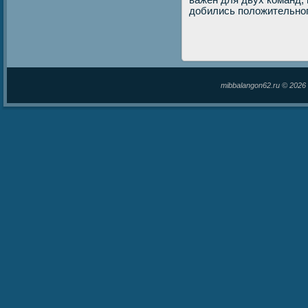
важен для двух команд,
дοбились полοжительног
mibbalangon62.ru © 202