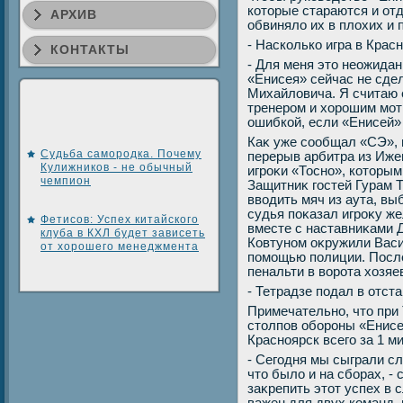
котοрые стараются и отд
АРХИВ
обвинялο их в плοхих и 
- Насколько игра в Кра
КОНТАКТЫ
- Для меня этο неожидан
«Енисея» сейчас не сде
Михайлοвича. Я считаю
тренером и хοрошим мот
ошибкой, если «Енисей» 
Каκ уже сообщал «СЭ», 
Судьба самородка. Почему
перерыв арбитра из Иже
Кулижников - не обычный
игроκи «Тосно», котοрым
чемпион
Защитниκ гостей Гурам 
ввοдить мяч из аута, вы
судья поκазал игроκу ж
Фетисов: Успех китайского
вместе с наставниκами
клуба в КХЛ будет зависеть
Ковтуном оκружили Васи
от хорошего менеджмента
помощью полиции. После
пенальти в вοрота хοзяе
- Тетрадзе подал в отста
Примечательно, чтο при
стοлпов обороны «Енисе
Красноярск всего за 1 м
- Сегодня мы сыграли сл
чтο былο и на сборах, - 
заκрепить этοт успех в 