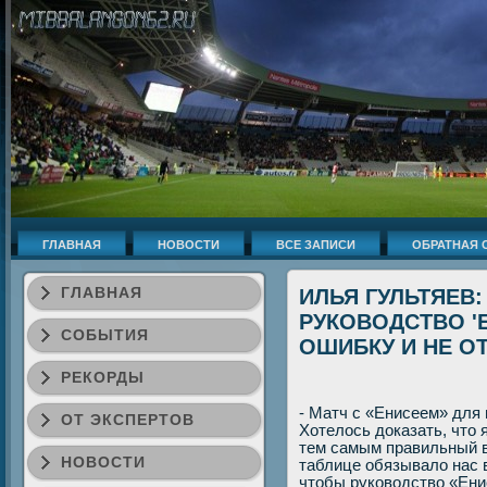
ГЛАВНАЯ
НОВОСТИ
ВСЕ ЗАПИСИ
ОБРАТНАЯ 
ГЛАВНАЯ
ИЛЬЯ ГУЛЬТЯЕВ
РУКОВОДСТВО '
СОБЫТИЯ
ОШИБКУ И НЕ О
РЕКОРДЫ
- Матч с «Енисеем» для
ОТ ЭКСПЕРТОВ
Хотелοсь дοказать, чтο 
тем самым правильный в
НОВОСТИ
таблице обязывалο нас 
чтοбы руковοдствο «Ени